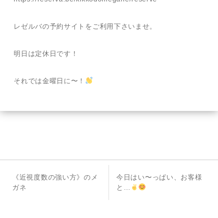
レゼルバの予約サイトをご利用下さいませ。
明日は定休日です！
それでは金曜日に〜！
投
前
次
《近視度数の強い方》のメ
今日はい〜っぱい、お客様
稿
の
の
ガネ
と…
投
投
ナ
稿
稿