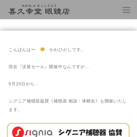
コ
ン
テ
こんばんは〜
かわひがしです。
ン
ツ
へ
現在『決算セール』開催中なんですが…
ス
キ
9月23日から…
ッ
プ
シグニア補聴器協賛《補聴器 相談・体験会》も開催いたし
ます。