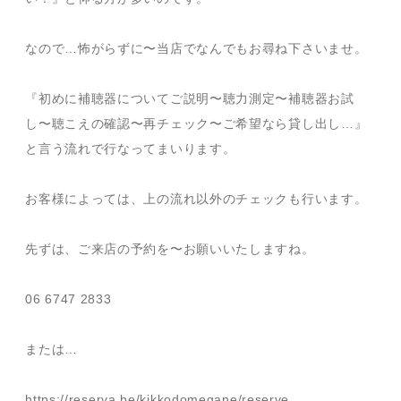
なので…怖がらずに〜当店でなんでもお尋ね下さいませ。
『初めに補聴器についてご説明〜聴力測定〜補聴器お試
し〜聴こえの確認〜再チェック〜ご希望なら貸し出し…』
と言う流れで行なってまいります。
お客様によっては、上の流れ以外のチェックも行います。
先ずは、ご来店の予約を〜お願いいたしますね。
06 6747 2833
または…
https://reserva.be/kikkodomegane/reserve