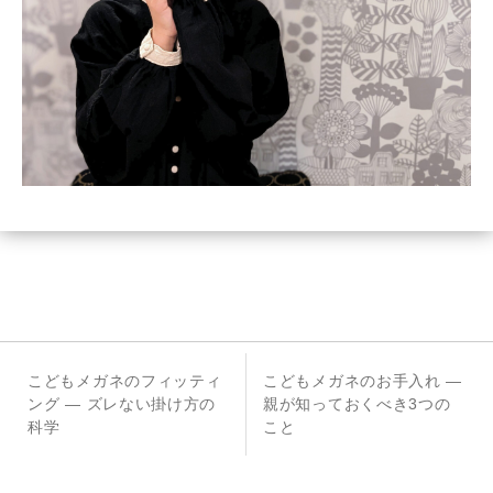
投
前
次
こどもメガネのフィッティ
こどもメガネのお手入れ —
稿
の
の
ング — ズレない掛け方の
親が知っておくべき3つの
投
投
科学
こと
ナ
稿
稿
ビ