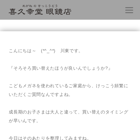
コ
ン
テ
こんにちは～ (*^_^*) 川東です。
ン
ツ
へ
『そろそろ買い替えたほうが良いんでしょうか?』
ス
キ
こどもメガネを使われているご家庭から、けっこう頻繁に
ッ
プ
いただくご質問なんですよね。
成長期のお子さまは大人と違って、買い替えのタイミング
が早いんです。
今日はそのあたりを整理してみますね。