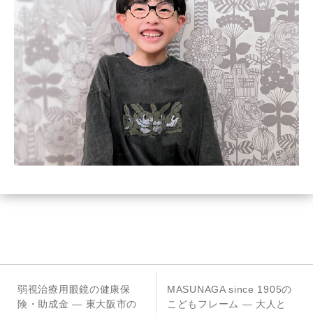
投
前
次
弱視治療用眼鏡の健康保
MASUNAGA since 1905の
稿
の
の
険・助成金 — 東大阪市の
こどもフレーム — 大人と