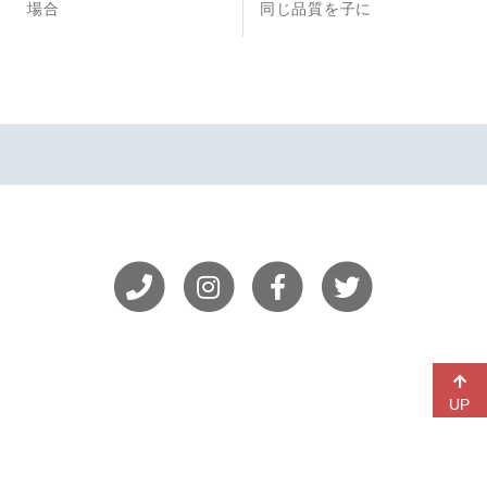
投
投
場合
同じ品質を子に
ナ
稿
稿
ビ
ゲ
ー
シ
ョ
ン
UP