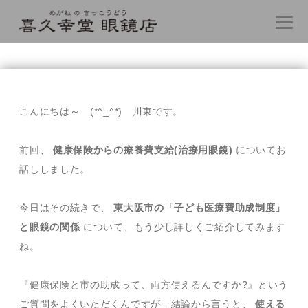
コ
ン
テ
こんにちは～ (*^_^*) 川東です。
ン
ツ
へ
前回、
健康保険からの療養費支給(治療用眼鏡)
についてお
ス
話ししました。
キ
ッ
プ
今日はその続きで、
東大阪市の「子ども医療費助成制度」
と眼鏡の関係
について、もう少し詳しくご紹介してみます
ね。
『健康保険と市の助成って、両方使えるんですか?』という
ご質問をよくいただくんですが…結論から言うと、
使える