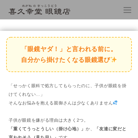
コ
ン
テ
「眼鏡ヤダ！」と言われる前に。
ン
自分から掛けたくなる眼鏡選び
ツ
へ
ス
キ
ッ
「せっかく眼科で処方してもらったのに、子供が眼鏡を掛
プ
けてくれない…」
そんなお悩みを抱える親御さんは少なくありません
子供が眼鏡を嫌がる理由は大きく2つ。
「重くてうっとうしい（掛け心地）」
か、
「友達に変だと
言われそう（見た目）」
です。