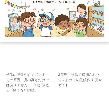
投
前
次
子供の眼鏡がすぐズレる…
3歳児半検診で指摘された
稿
の
の
その原因、鼻の高さだけで
ら？初めての眼鏡作り 完全
投
投
はありません！プロが教え
ガイド
ナ
稿
稿
る「痛くない調整」
ビ
ゲ