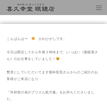
コ
ン
テ
こんばんは〜
かわひがしです。
ン
ツ
へ
今日は開店してから午後３時頃まで、いっぱい《眼鏡屋さ
ス
ん》のお仕事をしていました！
キ
ッ
プ
懇意にしていただいてます眼科医院さんからのご紹介のお
客様がご来店になり…
『外斜視の為のプリズム処方箋』をお持ちくださいまし
た。