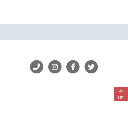
ナ
稿
稿
ビ
ゲ
ー
シ
ョ
ン
UP