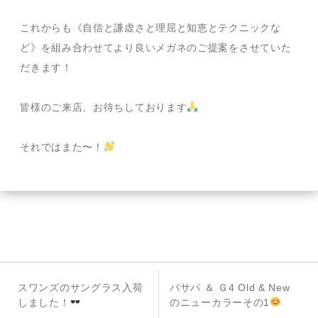
これからも《自信と謙虚さと理屈と知恵とテクニックな
ど》を組み合わせてより良いメガネのご提案をさせていた
だきます！
皆様のご来店、お待ちしております
それではまた〜！
投
前
次
スワンズのサングラス入荷
パサパ ＆ Ｇ4 Old & New
稿
の
の
しました！
のニューカラーその1
投
投