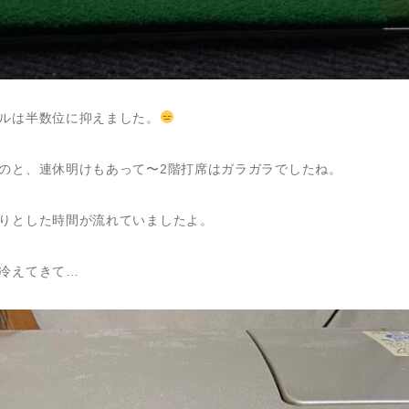
ルは半数位に抑えました。
のと、連休明けもあって〜2階打席はガラガラでしたね。
りとした時間が流れていましたよ。
冷えてきて…