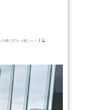
もの様に打ちっ放しへ！