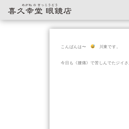
コ
ン
テ
こんばんは〜
川東です。
ン
ツ
へ
今日も《腰痛》で苦しんでたジイさ
ス
キ
ッ
プ