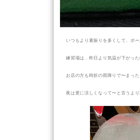
いつもより素振りを多くして、ボー
練習場は…昨日より気温が下がった
お店の方も時折の雨降りで〜まった
夜は更に涼しくなって〜と言うより