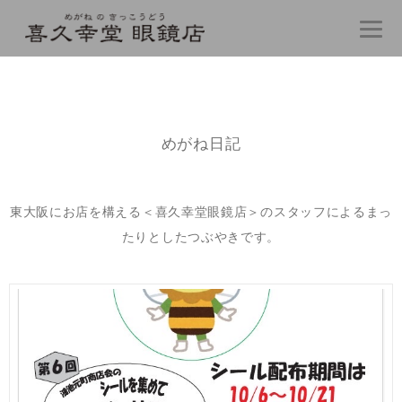
コ
ン
テ
ン
ツ
へ
ス
キ
めがね日記
ッ
プ
東大阪にお店を構える＜喜久幸堂眼鏡店＞のスタッフによるまっ
たりとしたつぶやきです。