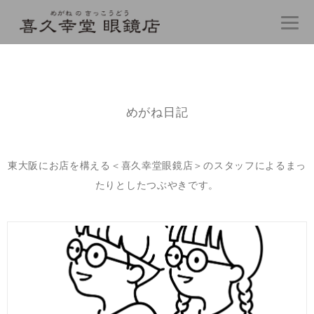
コ
ン
テ
ン
ツ
へ
ス
キ
めがね日記
ッ
プ
東大阪にお店を構える＜喜久幸堂眼鏡店＞のスタッフによるまっ
たりとしたつぶやきです。