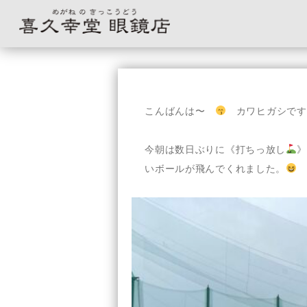
コ
ン
テ
こんばんは〜
カワヒガシです
ン
ツ
へ
今朝は数日ぶりに《打ちっ放し
》
ス
いボールが飛んでくれました。
キ
ッ
プ