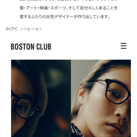
BCPC（ベセペセ）