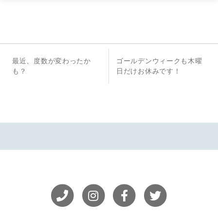
投
前
次
最近、度数が変わったか
ゴールデンウィークも木曜
稿
の
の
も？
日だけお休みです！
投
投
ナ
稿
稿
ビ
ゲ
ー
シ
ョ
ン