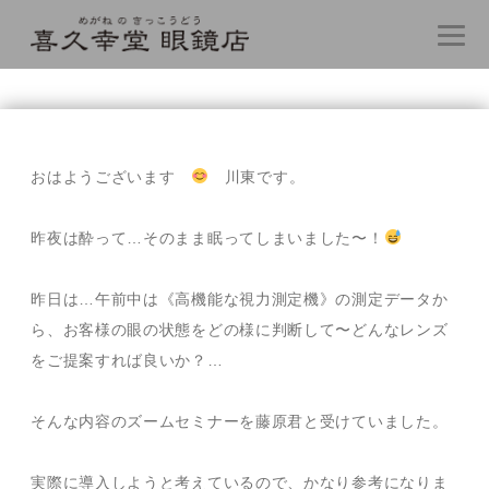
コ
ン
テ
おはようございます
川東です。
ン
ツ
へ
昨夜は酔って…そのまま眠ってしまいました〜！
ス
キ
昨日は…午前中は《高機能な視力測定機》の測定データか
ッ
プ
ら、お客様の眼の状態をどの様に判断して〜どんなレンズ
をご提案すれば良いか？…
そんな内容のズームセミナーを藤原君と受けていました。
実際に導入しようと考えているので、かなり参考になりま