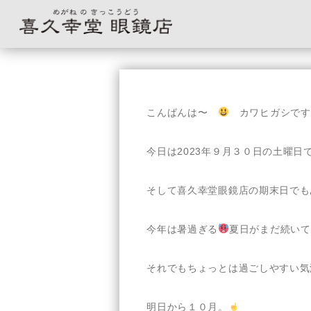
コ
ン
テ
こんばんは〜
カワヒガシです
ン
ツ
へ
今日は2023年９月３０日の土曜日
ス
キ
そして喜久幸堂眼鏡店の期末日でも
ッ
プ
今年は暑過ぎる
夏日がまだ続いて
それでもちょっとは過ごしやすい気
明日から１０月。