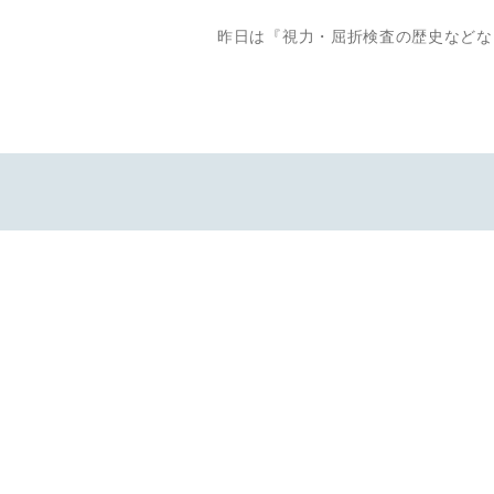
投
前
昨日は『視力・屈折検査の歴史などな
稿
の
投
ナ
稿
ビ
ゲ
ー
シ
ョ
ン