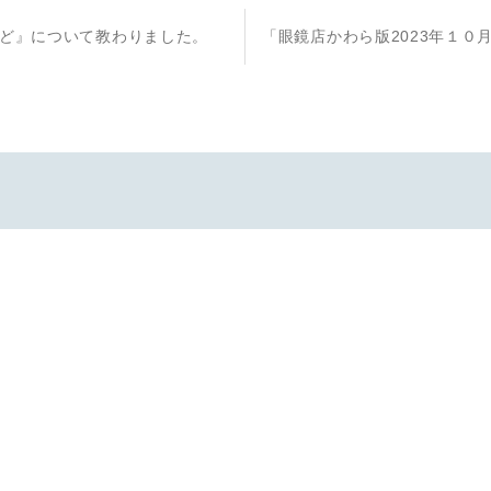
次
ど』について教わりました。
「眼鏡店かわら版2023年１０
の
投
稿