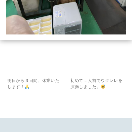
投
前
次
明日から３日間、休業いた
初めて…人前でウクレレを
稿
の
の
します！
演奏しました。
投
投
ナ
稿
稿
ビ
ゲ