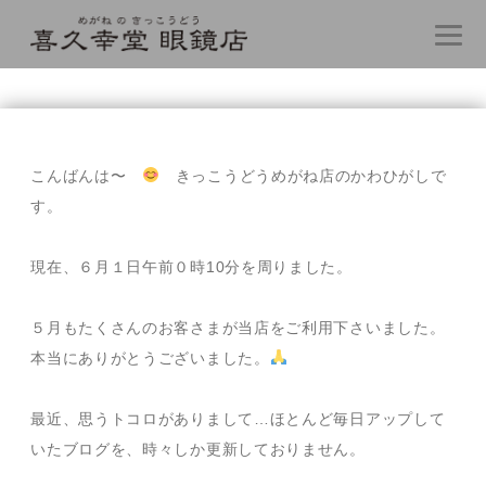
コ
ン
テ
こんばんは〜
きっこうどうめがね店のかわひがしで
ン
す。
ツ
へ
ス
現在、６月１日午前０時10分を周りました。
キ
ッ
プ
５月もたくさんのお客さまが当店をご利用下さいました。
本当にありがとうございました。
最近、思うトコロがありまして…ほとんど毎日アップして
いたブログを、時々しか更新しておりません。