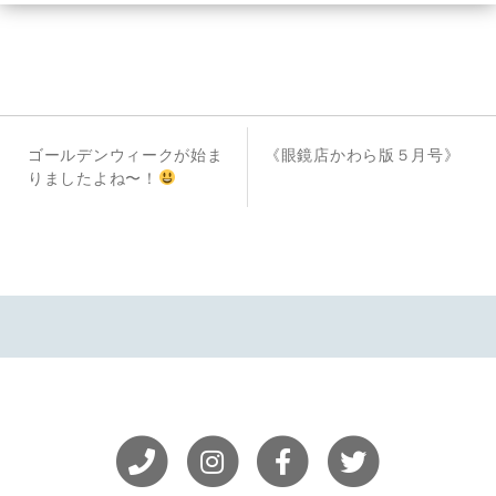
投
前
次
ゴールデンウィークが始ま
《眼鏡店かわら版５月号》
稿
の
の
りましたよね〜！
投
投
ナ
稿
稿
ビ
ゲ
ー
シ
ョ
ン