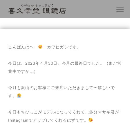
コ
ン
テ
こんばんは〜
カワヒガシです。
ン
ツ
へ
今日は、2023年４月30日。今月の最終日でした。（まだ営
ス
業中ですが…）
キ
ッ
プ
今月も沢山のお客様にご来店いただきまして〜嬉しいで
す。
今日もちびっこがモデルになってくれて…多分マサキ君が
Instagramでアップしてくれるはずです。