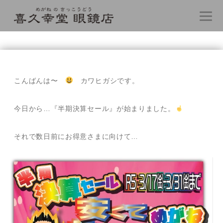
コ
ン
テ
こんばんは〜
カワヒガシです。
ン
ツ
へ
今日から…『半期決算セール』が始まりました。
ス
キ
それで数日前にお得意さまに向けて…
ッ
プ