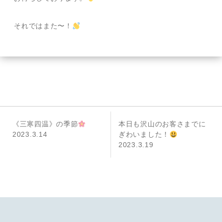
それではまた〜！
投
前
次
《三寒四温》の季節
本日も沢山のお客さまでに
稿
の
の
2023.3.14
ぎわいました！
投
投
2023.3.19
ナ
稿
稿
ビ
ゲ
ー