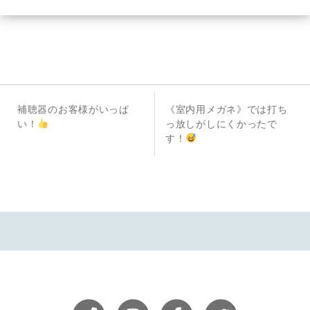
投
前
次
補聴器のお客様がいっぱ
《室内用メガネ》では打ち
稿
の
の
い！
っ放しがしにくかったで
投
投
す！
ナ
稿
稿
ビ
ゲ
ー
シ
ョ