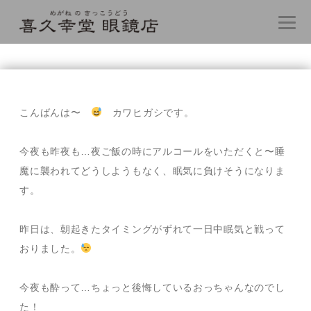
コ
ン
テ
こんばんは〜
カワヒガシです。
ン
ツ
へ
今夜も昨夜も…夜ご飯の時にアルコールをいただくと〜睡
ス
魔に襲われてどうしようもなく、眠気に負けそうになりま
キ
す。
ッ
プ
昨日は、朝起きたタイミングがずれて一日中眠気と戦って
おりました。
今夜も酔って…ちょっと後悔しているおっちゃんなのでし
た！