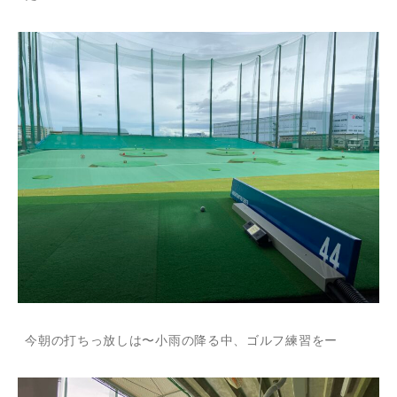
今朝の打ちっ放しは〜小雨の降る中、ゴルフ練習をー