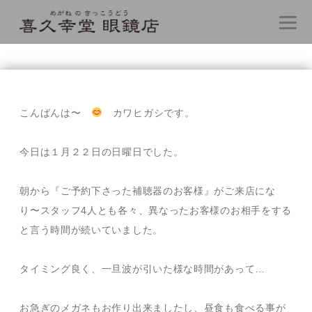
コ
ン
テ
こんばんは〜
カワヒガシです。
ン
ツ
へ
今日は１月２２日の日曜日でした。
ス
キ
朝から『ご予約下さった補聴器のお客様』がご来店にな
ッ
プ
り〜スタッフ4人とも各々、異なったお客様のお相手をする
と言う時間が続いていました。
タイミング良く、一旦波が引いた様な時間があって…
お急ぎのメガネもお作り出来ましたし、昼食も食べる事が