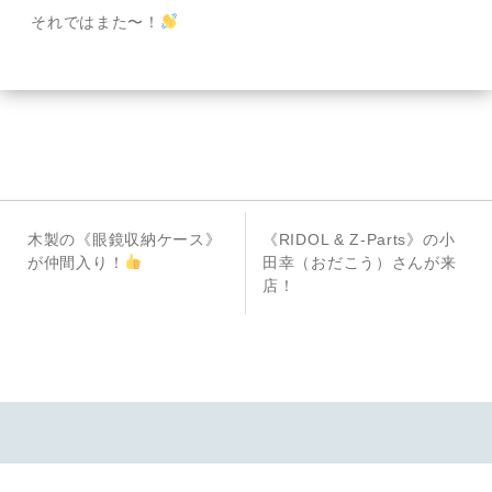
それではまた〜！
投
前
次
木製の《眼鏡収納ケース》
《RIDOL & Z-Parts》の小
稿
の
の
が仲間入り！
田幸（おだこう）さんが来
投
投
店！
ナ
稿
稿
ビ
ゲ
ー
シ