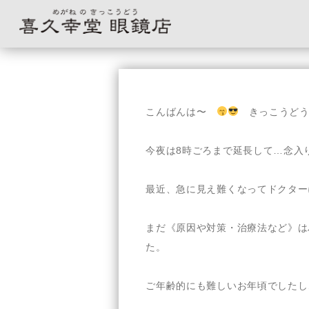
コ
ン
テ
こんばんは〜
きっこうどう
ン
ツ
へ
今夜は8時ごろまで延長して…念入
ス
キ
最近、急に見え難くなってドクター
ッ
プ
まだ《原因や対策・治療法など》は
た。
ご年齢的にも難しいお年頃でしたし