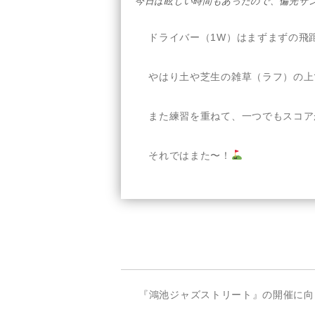
今日は眩しい時間もあったので、偏光サ
ドライバー（1W）はまずまずの飛
やはり土や芝生の雑草（ラフ）の上
また練習を重ねて、一つでもスコア
それではまた〜！
投
前
『鴻池ジャズストリート』の開催に向
稿
の