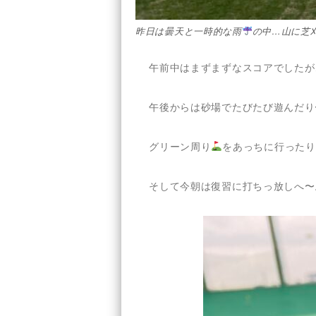
昨日は曇天と一時的な雨
の中…山に芝
午前中はまずまずなスコアでしたが
午後からは砂場でたびたび遊んだり
グリーン周り
をあっちに行ったり
そして今朝は復習に打ちっ放しへ〜