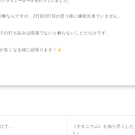
ングラスで〜ボールを打っていました。
距離なんですが…2打目3打目が思う様に練習出来ていません。
での打ち込みは現場でないと解らないことだらけです。
が良くなる様に頑張ります！
次
けて…
《チタニウム》を知り尽くした
の
Ｌ』