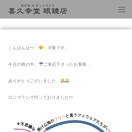
コ
ン
テ
こんばんは〜
川東です。
ン
ツ
へ
今日の雨の中、
ご来店下さったお客様…
ス
キ
ありがとうございました。
ッ
プ
ロングランで行っておりました〜