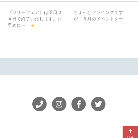
投
前
次
《フリーフェア》は明日２
ちょっとフライングです
稿
の
の
４日で終了いたします。お
が…５月のイベントを〜
投
投
早めにー！
ナ
稿
稿
ビ
ゲ
ー
シ
ョ
ン
UP