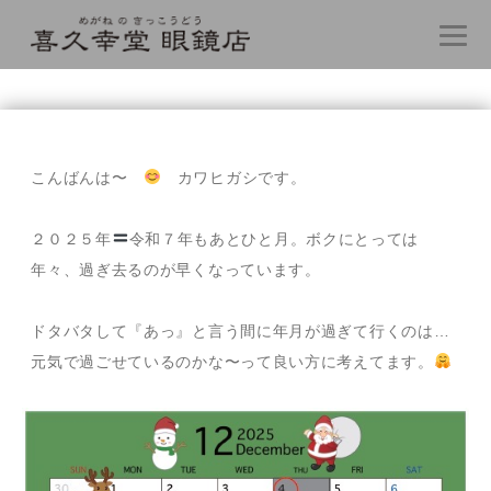
コ
ン
テ
こんばんは〜
カワヒガシです。
ン
ツ
へ
２０２５年
令和７年もあとひと月。ボクにとっては
ス
年々、過ぎ去るのが早くなっています。
キ
ッ
プ
ドタバタして『あっ』と言う間に年月が過ぎて行くのは…
元気で過ごせているのかな〜って良い方に考えてます。