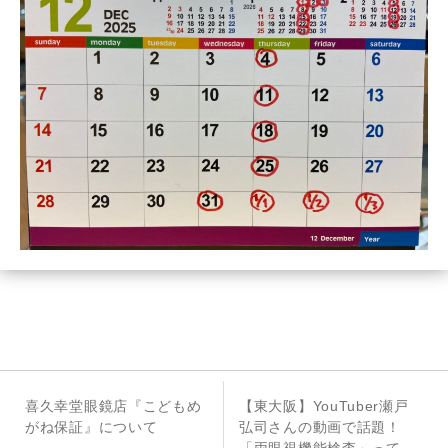
投
前
次
喜久幸堂眼鏡店『こどもめ
【東大阪】YouTuber瀬戸
稿
の
の
がね保証』について
弘司さんの動画で話題！
投
投