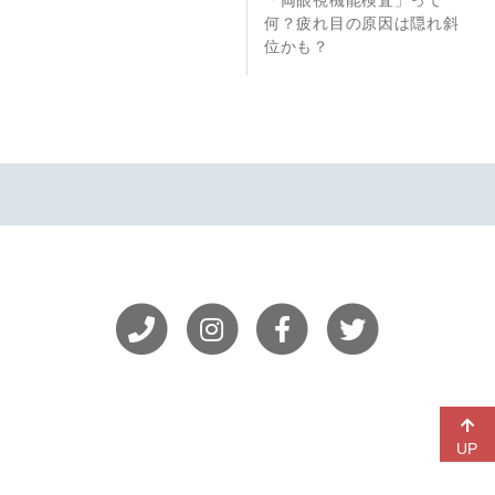
「両眼視機能検査」って
ナ
稿
稿
何？疲れ目の原因は隠れ斜
位かも？
ビ
ゲ
ー
シ
ョ
ン
UP