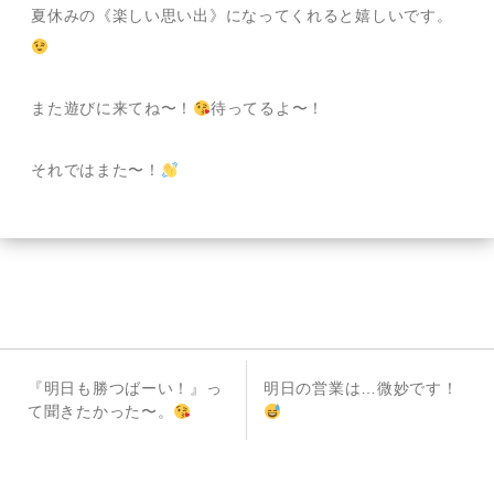
夏休みの《楽しい思い出》になってくれると嬉しいです。
また遊びに来てね〜！
待ってるよ〜！
それではまた〜！
投
前
次
『明日も勝つばーい！』っ
明日の営業は…微妙です！
稿
の
の
て聞きたかった〜。
投
投
ナ
稿
稿