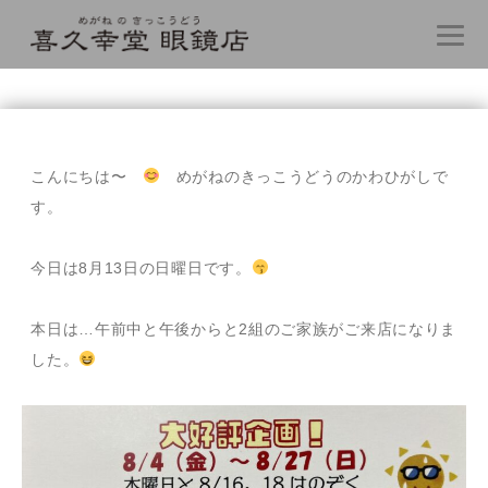
コ
ン
テ
こんにちは〜
めがねのきっこうどうのかわひがしで
ン
す。
ツ
へ
ス
今日は8月13日の日曜日です。
キ
ッ
プ
本日は…午前中と午後からと2組のご家族がご来店になりま
した。