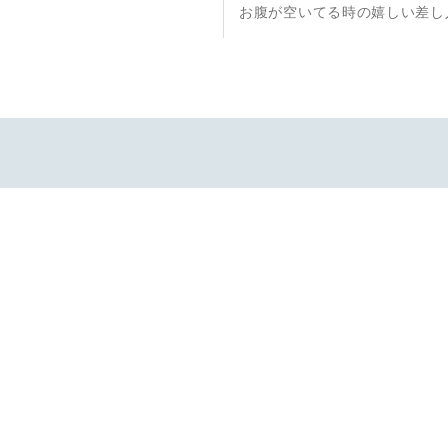
次
お腹が空いてる時の嬉しい差し
の
投
稿