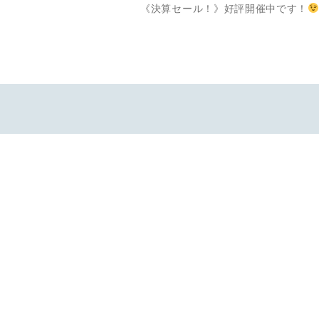
前
《決算セール！》好評開催中です！
稿
の
投
ナ
稿
ビ
ゲ
ー
シ
ョ
ン