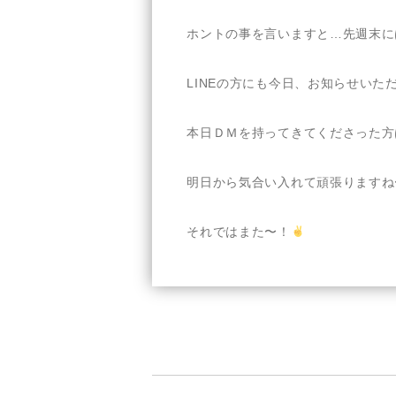
ホントの事を言いますと…先週末に
LINEの方にも今日、お知らせいた
本日ＤＭを持ってきてくださった方
明日から気合い入れて頑張りますね
それではまた〜！
投