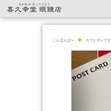
コ
ン
テ
こんばんは〜
カワヒガシです
ン
ツ
へ
ス
キ
ッ
プ