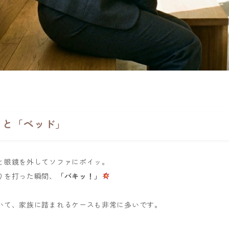
」と「ベッド」
と眼鏡を外してソファにポイッ。
りを打った瞬間、
「バキッ！」
いて、家族に踏まれるケースも非常に多いです。