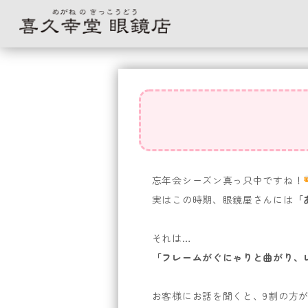
コ
ン
テ
ン
ツ
へ
ス
キ
忘年会シーズン真っ只中ですね！
ッ
実はこの時期、眼鏡屋さんには
「
プ
それは…
「フレームがぐにゃりと曲がり、
お客様にお話を聞くと、9割の方