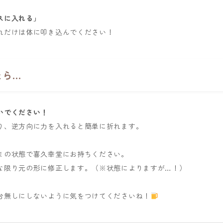
スに入れる」
れだけは体に叩き込んでください！
たら…
いでください！
り、逆方向に力を入れると簡単に折れます。
まの状態で喜久幸堂にお持ちください。
な限り元の形に修正します。（※状態によりますが…！）
台無しにしないように気をつけてくださいね！