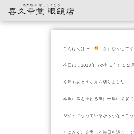
コ
ン
テ
こんばんは〜
かわひがしです
ン
ツ
へ
今日は…2023年（令和５年）１２
ス
キ
今年もあと１ヶ月を切りました。
ッ
プ
本当に歳を重ねる毎に一年の過ぎて
ジジイになっているからかな〜？っ
とにかく、充実した毎日を過ごして