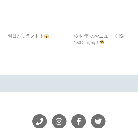
投
前
次
明日が…ラスト！
杉本 圭 のおニュー《KS-
稿
の
の
153》到着！
投
投
ナ
稿
稿
ビ
ゲ
ー
シ
ョ
ン