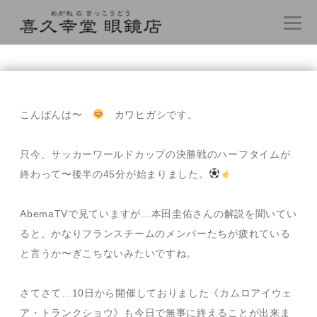
コ
ン
テ
こんばんは〜
カワヒガシです。
ン
ツ
へ
只今、サッカーワールドカップの決勝戦のハーフタイムが
ス
終わって〜後半の45分が始まりました。
キ
ッ
プ
AbemaTVで見ていますが…本田圭佑さんの解説を聞いてい
ると、かなりフランスチームのメンバーたちが疲れている
と言うか〜ぎこちないみたいですね。
さてさて…10日から開催しておりました《カムロアイウェ
ア・トランクショウ》も今日で無事に終えることが出来ま