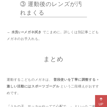
③ 運動後のレンズが汚
れまくる
→
水洗い+メガネ拭き
でこまめに。詳しくは別記事
こども
メガネのお手入れ
も。
まとめ
運動するこどものメガネは、
普段使いを丁寧に調整する
+
激しい活動にはスポーツゴーグル
という二段構えがおすす
めです。
UP
『うちの子、サッカーやってて心配で…』 といったご相