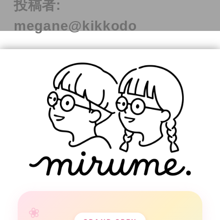
投稿者:
megane@kikkodo
コ
ン
テ
ン
ツ
へ
ス
キ
ッ
プ